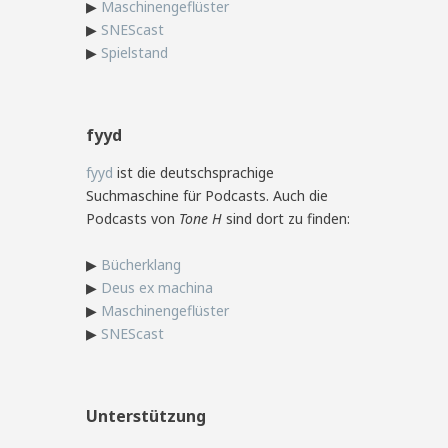
▶
Maschinengeflüster
▶
SNEScast
▶
Spielstand
fyyd
fyyd
ist die deutschsprachige
Suchmaschine für Podcasts. Auch die
Podcasts von
Tone H
sind dort zu finden:
▶
Bücherklang
▶
Deus ex machina
▶
Maschinengeflüster
▶
SNEScast
Unterstützung