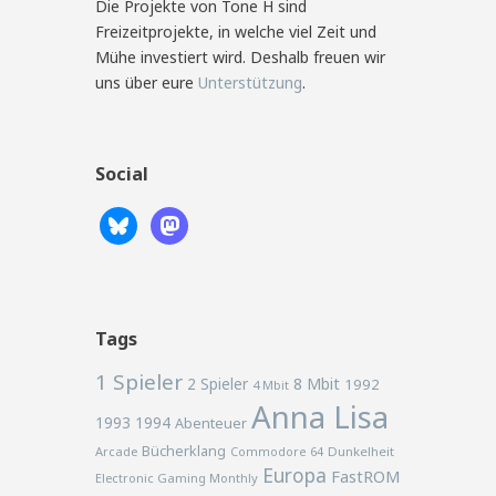
Die Projekte von Tone H sind
Freizeitprojekte, in welche viel Zeit und
Mühe investiert wird. Deshalb freuen wir
uns über eure
Unterstützung
.
Social
Tags
1 Spieler
2 Spieler
8 Mbit
1992
4 Mbit
Anna Lisa
1993
1994
Abenteuer
Bücherklang
Arcade
Commodore 64
Dunkelheit
Europa
FastROM
Electronic Gaming Monthly