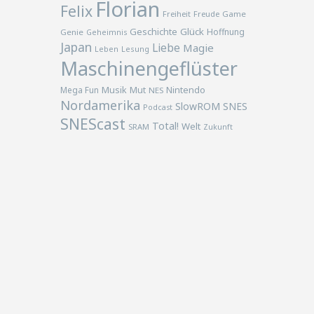
Florian
Felix
Freiheit
Freude
Game
Geschichte
Glück
Hoffnung
Genie
Geheimnis
Japan
Liebe
Magie
Lesung
Leben
Maschinengeflüster
Musik
Nintendo
Mega Fun
Mut
NES
Nordamerika
SlowROM
SNES
Podcast
SNEScast
Total!
Welt
SRAM
Zukunft