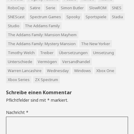
RoboCop
Satire
Serie
Simon Butler
SlowROM
SNES
SNEScast
Spectrum Games
Spooky
Sportspiele
Stadia
Studio
The Addams Family
The Addams Family: Mansion Mayhem
The Addams Family: Mystery Mansion
The New Yorker
Timothy Welch
Treiber
Übersetzungen
Umsetzung
Unterschiede
Vermögen
Versandhandel
Warren Lancashire
Wednesday
Windows
Xbox One
Xbox Series
ZX Spectrum
Schreibe einen Kommentar
Pflichtfelder sind mit
*
markiert.
Nachricht
*