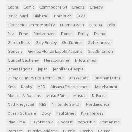
Cobra
Comic
Commodore 64
Credits
Creepy
David Ward
Diebstall
Drehbuch
EGM
Electronic Gaming Monthly
Entenhausen
Europa
Felix
Fez
Filme
Filmlizenzen
Florian
Friday
Frump
Gareth Betts
Gary Bracey
Gedächtnis
Geheimnisse
Genesis
Gomez Alonzo Lupold Addams
Großbritanien
Gundel Gaukeley
Herzcontainer
Infogrames
James Higgins
Japan
Jennifer Gillespie
Jimmy Connors Pro Tennis Tour
Jon Woods
Jonathan Dunn
Kino
Kooky
MED
Misawa Entertainment
Mittelschicht
Morticia A. Addams
Music EDitor
Musical
N-Force
Nachkriegszeit
NES
Nintendo Switch
Nordamerika
Ocean Software
Ooky
Paul Street
Pixel Heroes
Play Time
PlayStation 4
Podcast
popkultur
Portierung
Portraits
Pugsley Addams
Puzzle
Rambo
Räume