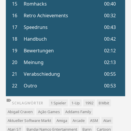
1 Spieler
1-Up
1992
8 Mbit
SCHLAGWÖRTER
Abigail Craven
Ação Games
Addams Family
Aktueller Software Markt
Amiga
Arcade
ASM
Atari
Atari ST
Bandai Namco Entertainment
Bann
Cartoon