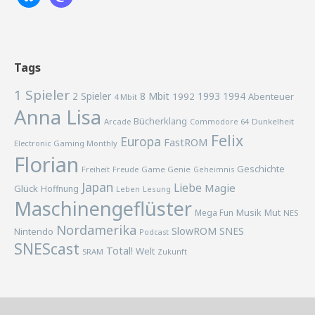
Tags
1 Spieler
2 Spieler
8 Mbit
1993
1994
1992
Abenteuer
4 Mbit
Anna Lisa
Bücherklang
Arcade
Commodore 64
Dunkelheit
Felix
Europa
FastROM
Electronic Gaming Monthly
Florian
Geschichte
Freiheit
Freude
Game Genie
Geheimnis
Japan
Liebe
Magie
Glück
Hoffnung
Lesung
Leben
Maschinengeflüster
Musik
Mega Fun
Mut
NES
Nordamerika
SlowROM
SNES
Nintendo
Podcast
SNEScast
Total!
Welt
SRAM
Zukunft