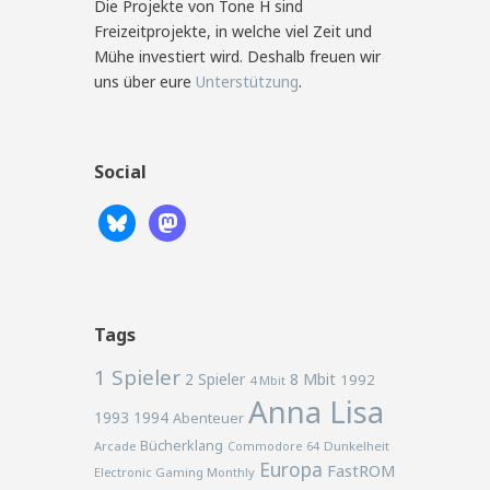
Die Projekte von Tone H sind
Freizeitprojekte, in welche viel Zeit und
Mühe investiert wird. Deshalb freuen wir
uns über eure
Unterstützung
.
Social
Tags
1 Spieler
2 Spieler
8 Mbit
1992
4 Mbit
Anna Lisa
1993
1994
Abenteuer
Bücherklang
Arcade
Commodore 64
Dunkelheit
Europa
FastROM
Electronic Gaming Monthly