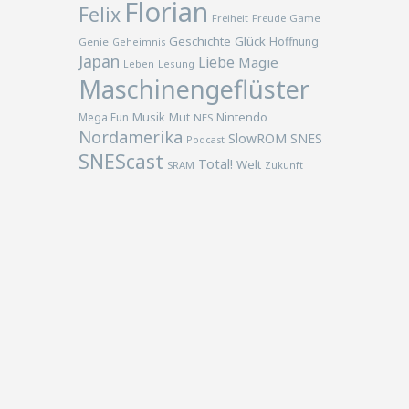
Florian
Felix
Freiheit
Freude
Game
Geschichte
Glück
Hoffnung
Genie
Geheimnis
Japan
Liebe
Magie
Lesung
Leben
Maschinengeflüster
Musik
Nintendo
Mega Fun
Mut
NES
Nordamerika
SlowROM
SNES
Podcast
SNEScast
Total!
Welt
SRAM
Zukunft