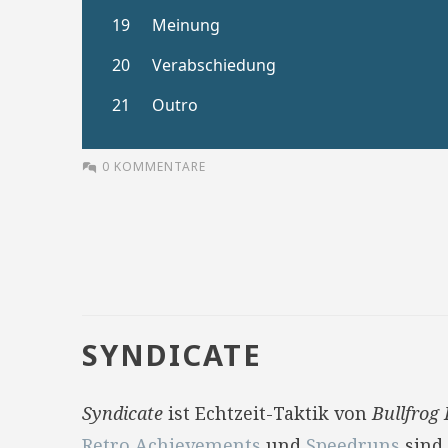
0 KOMMENTARE
SYNDICATE
Syndicate
ist Echtzeit-Taktik von
Bullfrog
Retro Achievements
und
Speedruns
sind 