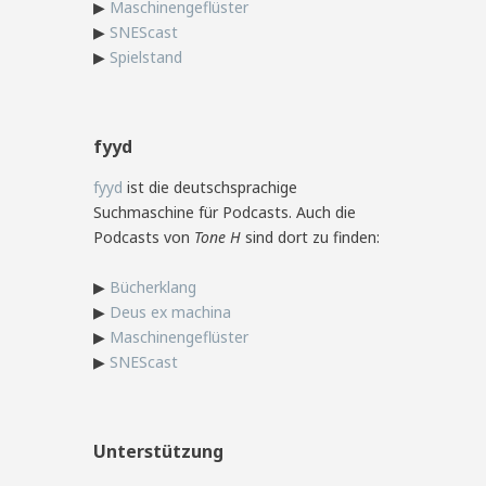
▶
Maschinengeflüster
▶
SNEScast
▶
Spielstand
fyyd
fyyd
ist die deutschsprachige
Suchmaschine für Podcasts. Auch die
Podcasts von
Tone H
sind dort zu finden:
▶
Bücherklang
▶
Deus ex machina
▶
Maschinengeflüster
▶
SNEScast
Unterstützung