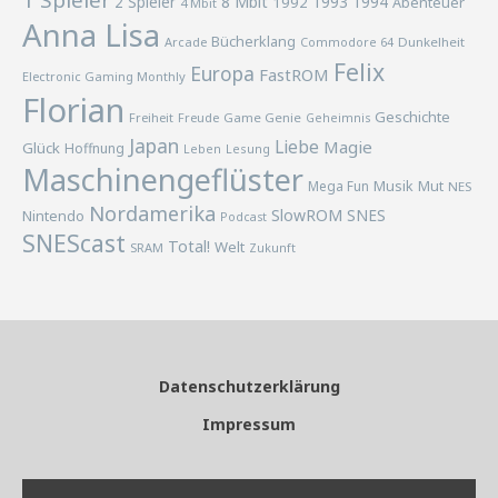
1 Spieler
2 Spieler
8 Mbit
1993
1994
1992
Abenteuer
4 Mbit
Anna Lisa
Bücherklang
Arcade
Commodore 64
Dunkelheit
Felix
Europa
FastROM
Electronic Gaming Monthly
Florian
Geschichte
Freiheit
Freude
Game Genie
Geheimnis
Japan
Liebe
Magie
Glück
Hoffnung
Lesung
Leben
Maschinengeflüster
Musik
Mega Fun
Mut
NES
Nordamerika
SlowROM
SNES
Nintendo
Podcast
SNEScast
Total!
Welt
SRAM
Zukunft
Datenschutzerklärung
Impressum