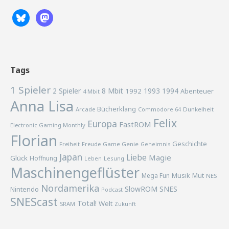
Tags
1 Spieler
2 Spieler
8 Mbit
1993
1994
1992
Abenteuer
4 Mbit
Anna Lisa
Bücherklang
Arcade
Commodore 64
Dunkelheit
Felix
Europa
FastROM
Electronic Gaming Monthly
Florian
Geschichte
Freiheit
Freude
Game Genie
Geheimnis
Japan
Liebe
Magie
Glück
Hoffnung
Lesung
Leben
Maschinengeflüster
Musik
Mega Fun
Mut
NES
Nordamerika
SlowROM
SNES
Nintendo
Podcast
SNEScast
Total!
Welt
SRAM
Zukunft