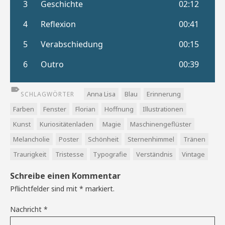
Anna Lisa
Blau
Erinnerung
SCHLAGWÖRTER
Farben
Fenster
Florian
Hoffnung
Illustrationen
Kunst
Kuriositätenladen
Magie
Maschinengeflüster
Melancholie
Poster
Schönheit
Sternenhimmel
Tränen
Traurigkeit
Tristesse
Typografie
Verständnis
Vintage
Schreibe einen Kommentar
Pflichtfelder sind mit
*
markiert.
Nachricht
*