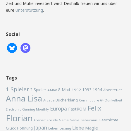
Zeit und Mühe investiert wird. Deshalb freuen wir uns über
eure
Unterstützung
.
Social
Tags
1 Spieler
2 Spieler
8 Mbit
1993
1994
1992
Abenteuer
4 Mbit
Anna Lisa
Bücherklang
Arcade
Commodore 64
Dunkelheit
Felix
Europa
FastROM
Electronic Gaming Monthly
Florian
Geschichte
Freiheit
Freude
Game Genie
Geheimnis
Japan
Liebe
Magie
Glück
Hoffnung
Lesung
Leben