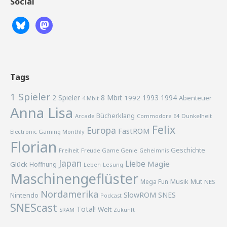
Social
Tags
1 Spieler
2 Spieler
8 Mbit
1993
1994
1992
Abenteuer
4 Mbit
Anna Lisa
Bücherklang
Arcade
Commodore 64
Dunkelheit
Felix
Europa
FastROM
Electronic Gaming Monthly
Florian
Geschichte
Freiheit
Freude
Game Genie
Geheimnis
Japan
Liebe
Magie
Glück
Hoffnung
Lesung
Leben
Maschinengeflüster
Musik
Mega Fun
Mut
NES
Nordamerika
SlowROM
SNES
Nintendo
Podcast
SNEScast
Total!
Welt
SRAM
Zukunft