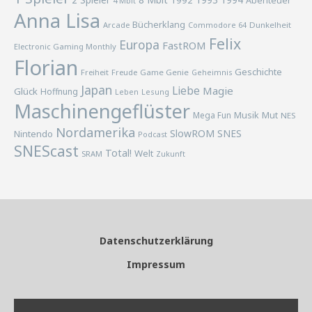
1992
Abenteuer
4 Mbit
Anna Lisa
Bücherklang
Arcade
Commodore 64
Dunkelheit
Felix
Europa
FastROM
Electronic Gaming Monthly
Florian
Geschichte
Freiheit
Freude
Game Genie
Geheimnis
Japan
Liebe
Magie
Glück
Hoffnung
Lesung
Leben
Maschinengeflüster
Musik
Mega Fun
Mut
NES
Nordamerika
SlowROM
SNES
Nintendo
Podcast
SNEScast
Total!
Welt
SRAM
Zukunft
Datenschutzerklärung
Impressum