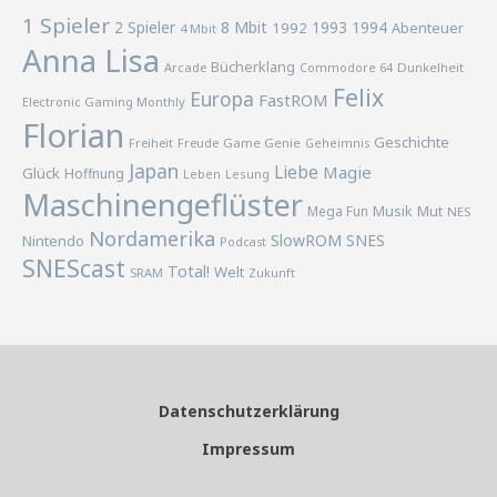
1 Spieler
2 Spieler
8 Mbit
1993
1994
1992
Abenteuer
4 Mbit
Anna Lisa
Bücherklang
Arcade
Commodore 64
Dunkelheit
Felix
Europa
FastROM
Electronic Gaming Monthly
Florian
Geschichte
Freiheit
Freude
Game Genie
Geheimnis
Japan
Liebe
Magie
Glück
Hoffnung
Lesung
Leben
Maschinengeflüster
Musik
Mega Fun
Mut
NES
Nordamerika
SlowROM
SNES
Nintendo
Podcast
SNEScast
Total!
Welt
SRAM
Zukunft
Datenschutzerklärung
Impressum