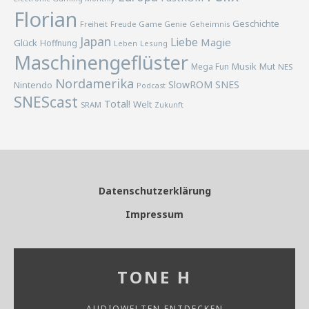
Florian
Geschichte
Freiheit
Freude
Game Genie
Geheimnis
Japan
Liebe
Magie
Glück
Hoffnung
Lesung
Leben
Maschinengeflüster
Musik
Mega Fun
Mut
NES
Nordamerika
SlowROM
SNES
Nintendo
Podcast
SNEScast
Total!
Welt
SRAM
Zukunft
Datenschutzerklärung
Impressum
TONE H
AUDIOWELTEN ENTDECKEN