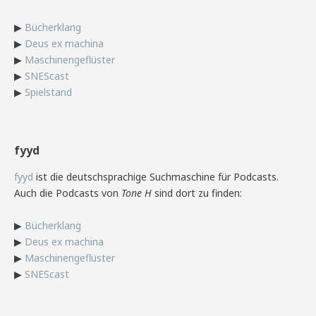
▶
Bücherklang
▶
Deus ex machina
▶
Maschinengeflüster
▶
SNEScast
▶
Spielstand
fyyd
fyyd
ist die deutschsprachige Suchmaschine für Podcasts.
Auch die Podcasts von
Tone H
sind dort zu finden:
▶
Bücherklang
▶
Deus ex machina
▶
Maschinengeflüster
▶
SNEScast