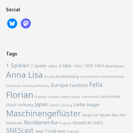
Social
Tags
1 Spieler
2 Spieler
8 Mbit
1993
1994
1992
Abenteuer
4 Mbit
Anna Lisa
Bücherklang
Arcade
Commodore 64
Dunkelheit
Felix
Europa
FastROM
Electronic Gaming Monthly
Florian
Geschichte
Freiheit
Freude
Game Genie
Geheimnis
Japan
Liebe
Magie
Glück
Hoffnung
Lesung
Leben
Maschinengeflüster
Musik
Mega Fun
Mut
NES
Nordamerika
SlowROM
SNES
Nintendo
Podcast
SNEScast
Total!
Welt
SRAM
Zukunft