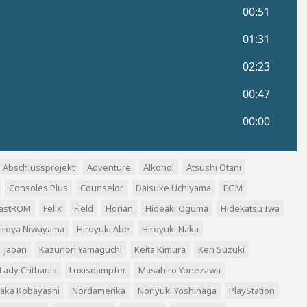
Abschlussprojekt
Adventure
Alkohol
Atsushi Otani
Consoles Plus
Counselor
Daisuke Uchiyama
EGM
astROM
Felix
Field
Florian
Hideaki Oguma
Hidekatsu Iwa
iroya Niwayama
Hiroyuki Abe
Hiroyuki Naka
Japan
Kazunori Yamaguchi
Keita Kimura
Ken Suzuki
Lady Crithania
Luxisdampfer
Masahiro Yonezawa
aka Kobayashi
Nordamerika
Noriyuki Yoshinaga
PlayStation