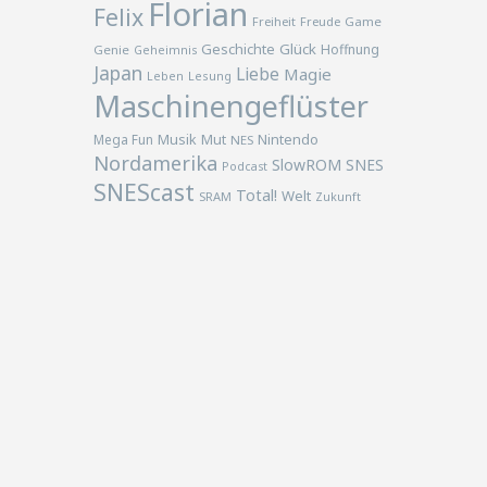
Florian
Felix
Freiheit
Freude
Game
Geschichte
Glück
Hoffnung
Genie
Geheimnis
Japan
Liebe
Magie
Lesung
Leben
Maschinengeflüster
Musik
Nintendo
Mega Fun
Mut
NES
Nordamerika
SlowROM
SNES
Podcast
SNEScast
Total!
Welt
SRAM
Zukunft