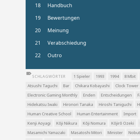
1 Spieler
1993
1994
8 Mbit
SCHLAGWÖRTER
Atsushi Taguchi
Bar
Chikara Kobayashi
Clock Tower
Electronic Gaming Monthly
Enden
Entscheidungen
F
Hidekatsu Iwaki
Hironori Tanaka
Hiroshi Taniguchi
H
Human Creative School
Human Entertainment
Import
Kenji Aoyagi
Kōji Niikura
Kōji Nomura
Kōjirō Ozeki
Masamichi Yamazaki
Masatoshi Mitori
Minister
Nobut