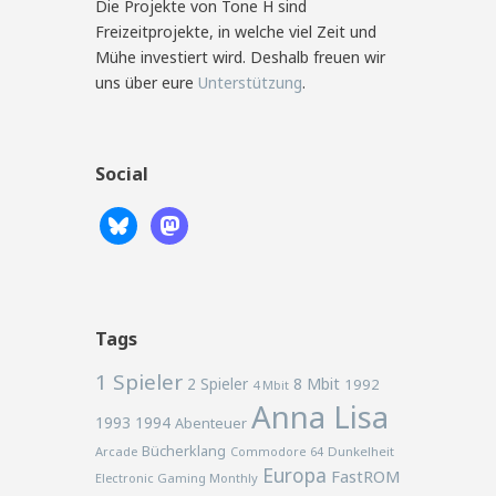
Die Projekte von Tone H sind
Freizeitprojekte, in welche viel Zeit und
Mühe investiert wird. Deshalb freuen wir
uns über eure
Unterstützung
.
Social
Tags
1 Spieler
2 Spieler
8 Mbit
1992
4 Mbit
Anna Lisa
1993
1994
Abenteuer
Bücherklang
Arcade
Commodore 64
Dunkelheit
Europa
FastROM
Electronic Gaming Monthly