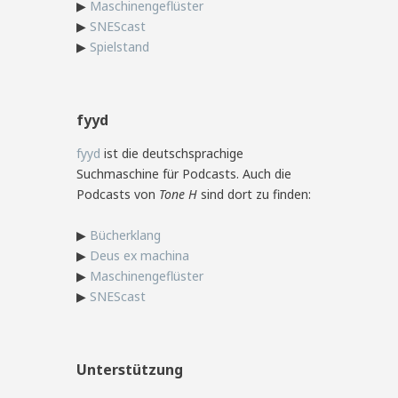
▶
Maschinengeflüster
▶
SNEScast
▶
Spielstand
fyyd
fyyd
ist die deutschsprachige
Suchmaschine für Podcasts. Auch die
Podcasts von
Tone H
sind dort zu finden:
▶
Bücherklang
▶
Deus ex machina
▶
Maschinengeflüster
▶
SNEScast
Unterstützung