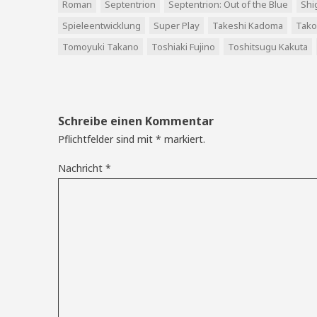
Roman
Septentrion
Septentrion: Out of the Blue
Shi
Spieleentwicklung
Super Play
Takeshi Kadoma
Tako 
Tomoyuki Takano
Toshiaki Fujino
Toshitsugu Kakuta
Schreibe einen Kommentar
Pflichtfelder sind mit
*
markiert.
Nachricht
*