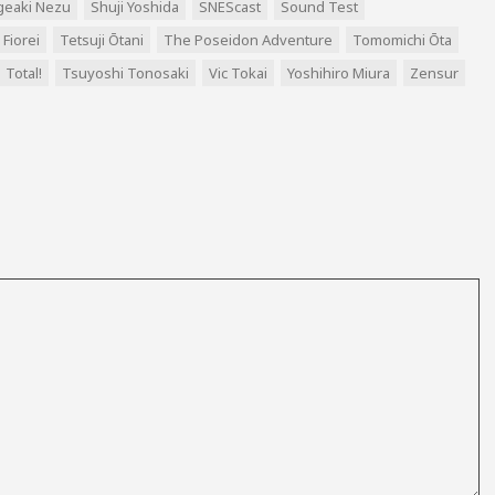
geaki Nezu
Shuji Yoshida
SNEScast
Sound Test
Fiorei
Tetsuji Ōtani
The Poseidon Adventure
Tomomichi Ōta
Total!
Tsuyoshi Tonosaki
Vic Tokai
Yoshihiro Miura
Zensur