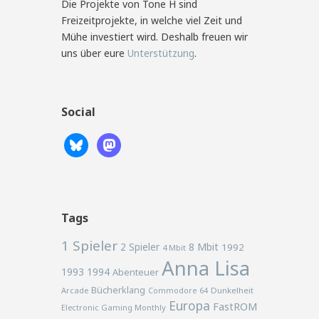
Die Projekte von Tone H sind
Freizeitprojekte, in welche viel Zeit und
Mühe investiert wird. Deshalb freuen wir
uns über eure
Unterstützung
.
Social
Tags
1 Spieler
2 Spieler
8 Mbit
1992
4 Mbit
Anna Lisa
1993
1994
Abenteuer
Bücherklang
Arcade
Commodore 64
Dunkelheit
Europa
FastROM
Electronic Gaming Monthly