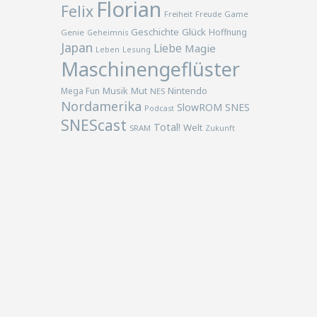
Florian
Felix
Freiheit
Freude
Game
Geschichte
Glück
Hoffnung
Genie
Geheimnis
Japan
Liebe
Magie
Lesung
Leben
Maschinengeflüster
Musik
Nintendo
Mega Fun
Mut
NES
Nordamerika
SlowROM
SNES
Podcast
SNEScast
Total!
Welt
SRAM
Zukunft