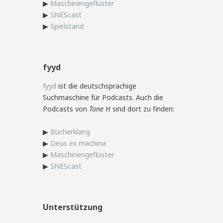
▶
Maschinengeflüster
▶
SNEScast
▶
Spielstand
fyyd
fyyd
ist die deutschsprachige
Suchmaschine für Podcasts. Auch die
Podcasts von
Tone H
sind dort zu finden:
▶
Bücherklang
▶
Deus ex machina
▶
Maschinengeflüster
▶
SNEScast
Unterstützung