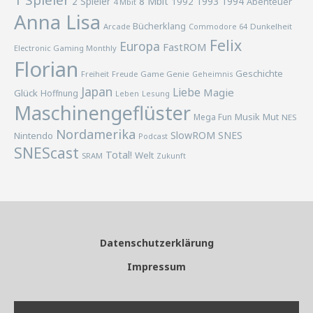
1 Spieler
2 Spieler
8 Mbit
1993
1994
1992
Abenteuer
4 Mbit
Anna Lisa
Bücherklang
Arcade
Commodore 64
Dunkelheit
Felix
Europa
FastROM
Electronic Gaming Monthly
Florian
Geschichte
Freiheit
Freude
Game Genie
Geheimnis
Japan
Liebe
Magie
Glück
Hoffnung
Lesung
Leben
Maschinengeflüster
Musik
Mega Fun
Mut
NES
Nordamerika
SlowROM
SNES
Nintendo
Podcast
SNEScast
Total!
Welt
SRAM
Zukunft
Datenschutzerklärung
Impressum