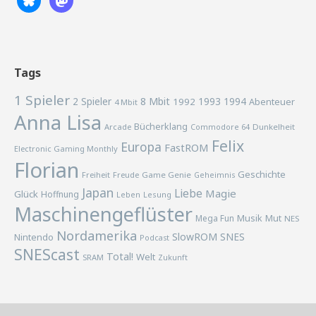
Tags
1 Spieler
2 Spieler
8 Mbit
1993
1994
1992
Abenteuer
4 Mbit
Anna Lisa
Bücherklang
Arcade
Commodore 64
Dunkelheit
Felix
Europa
FastROM
Electronic Gaming Monthly
Florian
Geschichte
Freiheit
Freude
Game Genie
Geheimnis
Japan
Liebe
Magie
Glück
Hoffnung
Lesung
Leben
Maschinengeflüster
Musik
Mega Fun
Mut
NES
Nordamerika
SlowROM
SNES
Nintendo
Podcast
SNEScast
Total!
Welt
SRAM
Zukunft