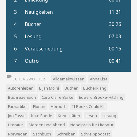
Allgemeinwissen
Anna Lisa
SCHLAGWÖRTER
Autorenleben
Bijan Moini
Bücher
Bücherklang
Buchrezension
Caro Claire Burke
Edward Brooke-Hitching
Fachartikel
Florian
Hörbuch
If Books Could Kill
Jon Fosse
Kate Eberle
Kuriositäten
Lesen
Lesung
Literatur
Morgen und Abend
Nobelpreis für Literatur
Norwegen
Sachbuch
Schreiben
Schreibpodcast