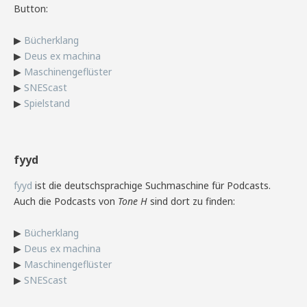
Button:
▶
Bücherklang
▶
Deus ex machina
▶
Maschinengeflüster
▶
SNEScast
▶
Spielstand
fyyd
fyyd
ist die deutschsprachige Suchmaschine für Podcasts.
Auch die Podcasts von
Tone H
sind dort zu finden:
▶
Bücherklang
▶
Deus ex machina
▶
Maschinengeflüster
▶
SNEScast