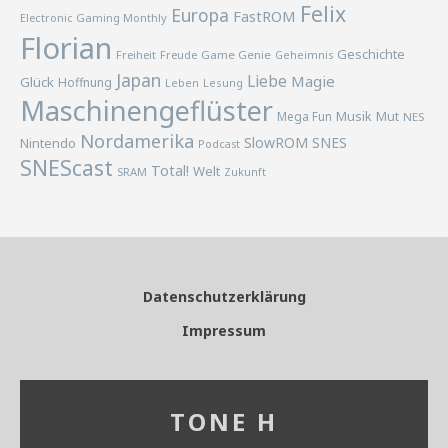
Felix
Europa
FastROM
Electronic Gaming Monthly
Florian
Geschichte
Freiheit
Freude
Game Genie
Geheimnis
Japan
Liebe
Magie
Glück
Hoffnung
Lesung
Leben
Maschinengeflüster
Musik
Mega Fun
Mut
NES
Nordamerika
SlowROM
SNES
Nintendo
Podcast
SNEScast
Total!
Welt
SRAM
Zukunft
Datenschutzerklärung
Impressum
TONE H