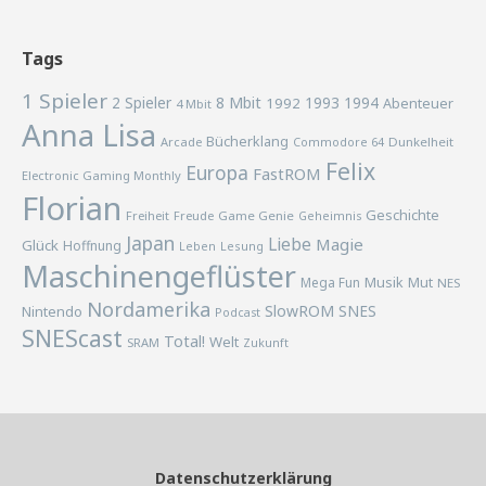
Tags
1 Spieler
2 Spieler
8 Mbit
1993
1994
1992
Abenteuer
4 Mbit
Anna Lisa
Bücherklang
Arcade
Commodore 64
Dunkelheit
Felix
Europa
FastROM
Electronic Gaming Monthly
Florian
Geschichte
Freiheit
Freude
Game Genie
Geheimnis
Japan
Liebe
Magie
Glück
Hoffnung
Lesung
Leben
Maschinengeflüster
Musik
Mega Fun
Mut
NES
Nordamerika
SlowROM
SNES
Nintendo
Podcast
SNEScast
Total!
Welt
SRAM
Zukunft
Datenschutzerklärung