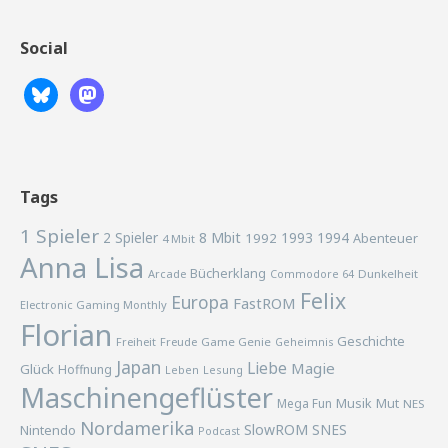
Social
Tags
1 Spieler
2 Spieler
8 Mbit
1993
1994
1992
Abenteuer
4 Mbit
Anna Lisa
Bücherklang
Arcade
Commodore 64
Dunkelheit
Felix
Europa
FastROM
Electronic Gaming Monthly
Florian
Geschichte
Freiheit
Freude
Game Genie
Geheimnis
Japan
Liebe
Magie
Glück
Hoffnung
Lesung
Leben
Maschinengeflüster
Musik
Mega Fun
Mut
NES
Nordamerika
SlowROM
SNES
Nintendo
Podcast