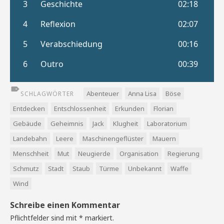
Abenteuer
Anna Lisa
Böse
SCHLAGWÖRTER
Entdecken
Entschlossenheit
Erkunden
Florian
Gebäude
Geheimnis
Jack
Klugheit
Laboratorium
Landebahn
Leere
Maschinengeflüster
Mauern
Menschheit
Mut
Neugierde
Organisation
Regierung
Schmutz
Stadt
Staub
Türme
Unbekannt
Waffe
Wind
Schreibe einen Kommentar
Pflichtfelder sind mit
*
markiert.