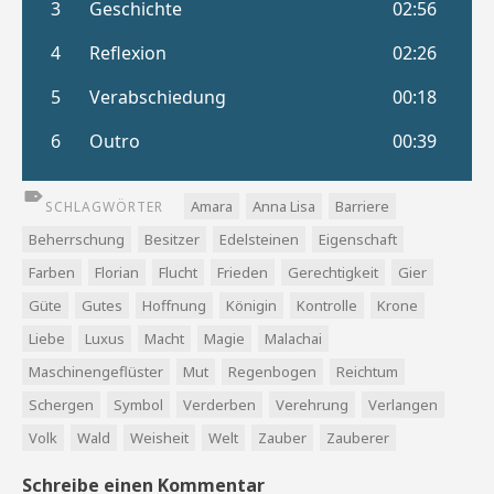
Amara
Anna Lisa
Barriere
SCHLAGWÖRTER
Beherrschung
Besitzer
Edelsteinen
Eigenschaft
Farben
Florian
Flucht
Frieden
Gerechtigkeit
Gier
Güte
Gutes
Hoffnung
Königin
Kontrolle
Krone
Liebe
Luxus
Macht
Magie
Malachai
Maschinengeflüster
Mut
Regenbogen
Reichtum
Schergen
Symbol
Verderben
Verehrung
Verlangen
Volk
Wald
Weisheit
Welt
Zauber
Zauberer
Schreibe einen Kommentar