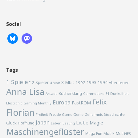
Social
Tags
1 Spieler
2 Spieler
8 Mbit
1993
1994
1992
Abenteuer
4 Mbit
Anna Lisa
Bücherklang
Arcade
Commodore 64
Dunkelheit
Felix
Europa
FastROM
Electronic Gaming Monthly
Florian
Geschichte
Freiheit
Freude
Game Genie
Geheimnis
Japan
Liebe
Magie
Glück
Hoffnung
Lesung
Leben
Maschinengeflüster
Musik
Mega Fun
Mut
NES